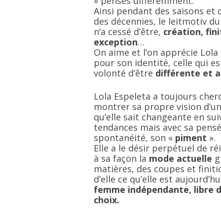
» pensés différemment.
Ainsi pendant des saisons et
des décennies, le leitmotiv du 
n’a cessé d’être,
création, fini
exception
…
On aime et l’on apprécie Lola
pour son identité, celle qui es
volonté d’être
différente et 
Lola Espeleta a toujours cher
montrer sa propre vision d’
qu’elle sait changeante en su
tendances mais avec sa pensé
spontanéité, son «
piment
».
Elle a le désir perpétuel de r
à sa façon la
mode actuelle
g
matières, des coupes et finiti
d’elle ce qu’elle est aujourd’hu
femme indépendante, libre d
choix.