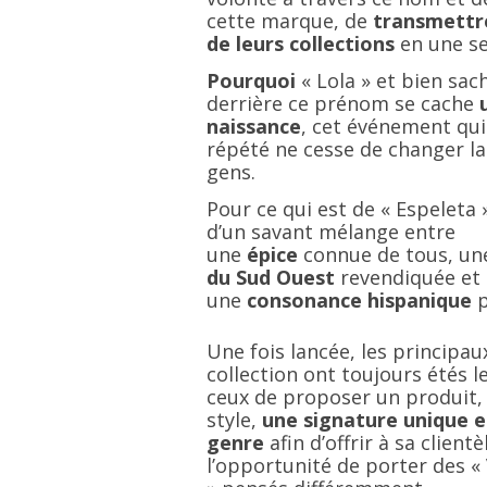
cette marque, de
transmettre
de leurs collections
en une se
Pourquoi
« Lola » et bien sac
derrière ce prénom se cache
naissance
, cet événement qui 
répété ne cesse de changer la
gens.
Pour ce qui est de « Espeleta »,
d’un savant mélange entre
une
épice
connue de tous, u
du Sud Ouest
revendiquée et
une
consonance hispanique
p
Une fois lancée, les principau
collection ont toujours étés 
ceux de proposer un produit,
style,
une signature unique e
genre
afin d’offrir à sa clientè
l’opportunité de porter des 